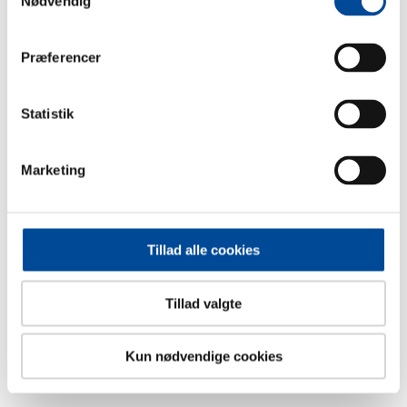
Nødvendig
Vores daglige aktiviteter
Præferencer
Projekter fordel over året
Statistik
.
Marketing
Koloni
Klub Havana har stor erfaring med at rejse med vores
medlemsgruppe og oplevelsen er at det ikke bare gavner
Tillad alle cookies
medlemmerne og deres familie, men også personalet.
Medlemmerne får styrket deres relationer til hinanden og
Tillad valgte
afprøvet egne grænser, hvilket er med til at udvikle
selvstændighed og selvtillid.
Havana tilbyder flere kolonier om året. "at rejse er at leve"
Kun nødvendige cookies