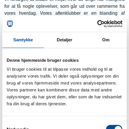
for at få nogle oplevelser, som går ud over rammerne fra
vores hverdag. Vores aftenklubber er en blanding af
hjemlig hygge og aktiviteter i huset, samt ture ud af huset.
Hjemme hygger vi os med bla. spil, fodbold, quiz, teenage-
snak, WII, PC eller besøg udefra. Ture ud af huset kan f.eks
Samtykke
Detaljer
Om
være, biografen, bowling, skate park, shopping. Hjemme
laver vi mad med de unge og spiser sammen i en hyggelig
atmosfære. Når vi er på ture, kan vi sagtens finde på at
Denne hjemmeside bruger cookies
spise ude.
Vi bruger cookies til at tilpasse vores indhold og til at
Der er plads til max 18 deltagere hver gang.
analysere vores trafik. Vi deler også oplysninger om din
brug af vores hjemmeside med vores analysepartnere.
Vores partnere kan kombinere disse data med andre
Aktiviteter
oplysninger, du har givet dem, eller som de har indsamlet
fra din brug af deres tjenester.
I Havana er ikke to dage ens og vi foretager os rigtig meget
forskelligt.
Samtykkevalg